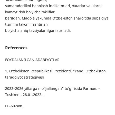
samaradorlikni baholash indikatorlari, xatarlar va ularni
kamaytirish bo‘yicha takliflar
berilgan. Maqola yakunida O‘zbekiston sharoitida subsidiya
tizimini takomillashtirish
bo‘yicha aniq tavsiyalar ilgari suriladi.
References
FOYDALANILGAN ADABIYOTLAR
1. O‘zbekiston Respublikasi Prezidenti. “Yangi O‘zbekiston
taraqqiyot strategiyasi
2022–2026 yillarga mo‘ljallangan” to‘g‘risida Farmon. –
Toshkent, 28.01.2022. –
PF–60-son.