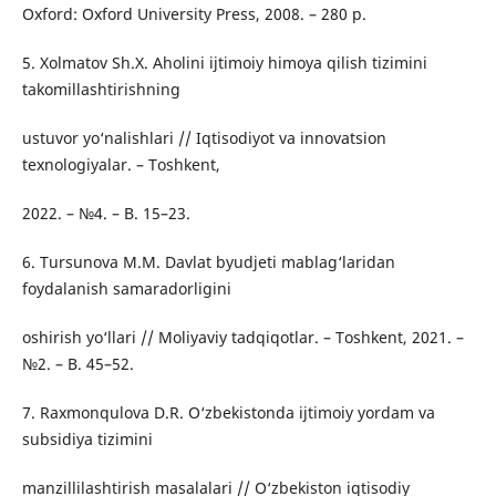
Oxford: Oxford University Press, 2008. – 280 p.
5. Xolmatov Sh.X. Aholini ijtimoiy himoya qilish tizimini
takomillashtirishning
ustuvor yo‘nalishlari // Iqtisodiyot va innovatsion
texnologiyalar. – Toshkent,
2022. – №4. – B. 15–23.
6. Tursunova M.M. Davlat byudjeti mablag‘laridan
foydalanish samaradorligini
oshirish yo‘llari // Moliyaviy tadqiqotlar. – Toshkent, 2021. –
№2. – B. 45–52.
7. Raxmonqulova D.R. O‘zbekistonda ijtimoiy yordam va
subsidiya tizimini
manzillilashtirish masalalari // O‘zbekiston iqtisodiy