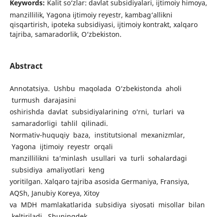
Keywords:
Kalit so‘zlar: davlat subsidiyalari, ijtimoiy himoya,
manzillilik, Yagona ijtimoiy reyestr, kambag‘allikni
qisqartirish, ipoteka subsidiyasi, ijtimoiy kontrakt, xalqaro
tajriba, samaradorlik, O‘zbekiston.
Abstract
Annotatsiya. Ushbu maqolada O‘zbekistonda aholi
turmush darajasini
oshirishda davlat subsidiyalarining o‘rni, turlari va
samaradorligi tahlil qilinadi.
Normativ-huquqiy baza, institutsional mexanizmlar,
Yagona ijtimoiy reyestr orqali
manzillilikni ta’minlash usullari va turli sohalardagi
subsidiya amaliyotlari keng
yoritilgan. Xalqaro tajriba asosida Germaniya, Fransiya,
AQSh, Janubiy Koreya, Xitoy
va MDH mamlakatlarida subsidiya siyosati misollar bilan
keltiriladi. Shuningdek,