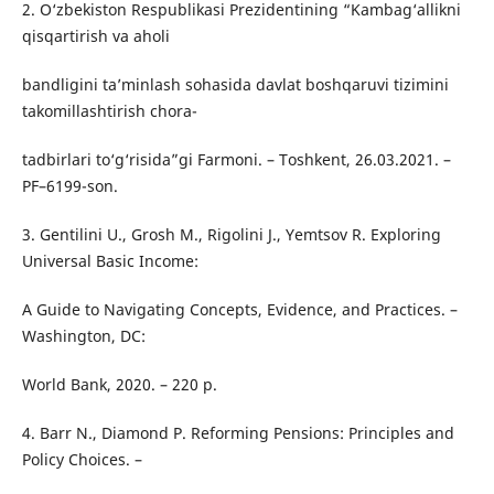
2. O‘zbekiston Respublikasi Prezidentining “Kambag‘allikni
qisqartirish va aholi
bandligini ta’minlash sohasida davlat boshqaruvi tizimini
takomillashtirish chora-
tadbirlari to‘g‘risida”gi Farmoni. – Toshkent, 26.03.2021. –
PF–6199-son.
3. Gentilini U., Grosh M., Rigolini J., Yemtsov R. Exploring
Universal Basic Income:
A Guide to Navigating Concepts, Evidence, and Practices. –
Washington, DC:
World Bank, 2020. – 220 p.
4. Barr N., Diamond P. Reforming Pensions: Principles and
Policy Choices. –