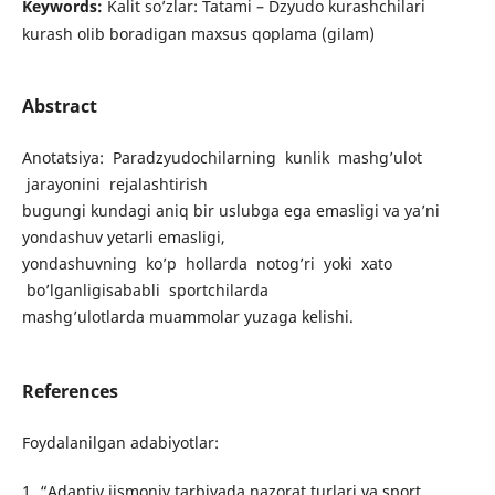
Keywords:
Kalit so’zlar: Tatami – Dzyudo kurashchilari
kurash olib boradigan maxsus qoplama (gilam)
Abstract
Anotatsiya: Paradzyudochilarning kunlik mashg’ulot
jarayonini rejalashtirish
bugungi kundagi aniq bir uslubga ega emasligi va ya’ni
yondashuv yetarli emasligi,
yondashuvning ko’p hollarda notog’ri yoki xato
bo’lganligisababli sportchilarda
mashg’ulotlarda muammolar yuzaga kelishi.
References
Foydalanilgan adabiyotlar:
1. “Adaptiv jismoniy tarbiyada nazorat turlari va sport