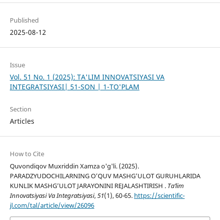
Published
2025-08-12
Issue
Vol. 51 No. 1 (2025): TA'LIM INNOVATSIYASI VA
INTEGRATSIYASI| 51-SON | 1-TO'PLAM
Section
Articles
How to Cite
Quvondiqov Muxriddin Xamza o'g'li. (2025).
PARADZYUDOCHILARNING O’QUV MASHG’ULOT GURUHLARIDA
KUNLIK MASHG’ULOT JARAYONINI REJALASHTIRISH .
Ta’lim
Innovatsiyasi Va Integratsiyasi
,
51
(1), 60-65.
https://scientific-
jl.com/tal/article/view/26096