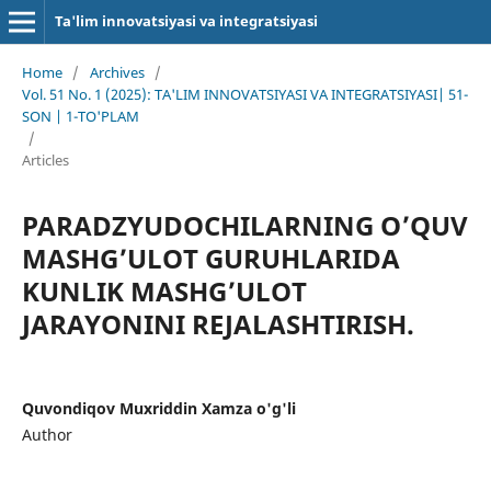
Ta'lim innovatsiyasi va integratsiyasi
Home
/
Archives
/
Vol. 51 No. 1 (2025): TA'LIM INNOVATSIYASI VA INTEGRATSIYASI| 51-
SON | 1-TO'PLAM
/
Articles
PARADZYUDOCHILARNING O’QUV
MASHG’ULOT GURUHLARIDA
KUNLIK MASHG’ULOT
JARAYONINI REJALASHTIRISH.
Quvondiqov Muxriddin Xamza o'g'li
Author