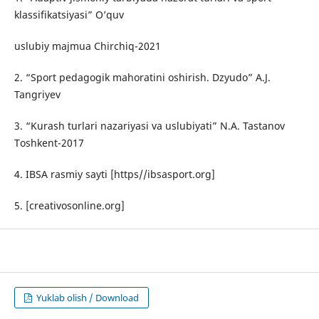
klassifikatsiyasi” O’quv
uslubiy majmua Chirchiq-2021
2. “Sport pedagogik mahoratini oshirish. Dzyudo” A.J.
Tangriyev
3. “Kurash turlari nazariyasi va uslubiyati” N.A. Tastanov
Toshkent-2017
4. IBSA rasmiy sayti [https//ibsasport.org]
5. [creativosonline.org]
Yuklab olish / Download