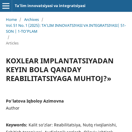
Ta'lim innovatsiyasi va integratsiyasi
Home
/
Archives
/
Vol. 51 No. 1 (2025): TA'LIM INNOVATSIYASI VA INTEGRATSIYASI| 51-
SON | 1-TO'PLAM
/
Articles
KOXLEAR IMPLANTATSIYADAN
KEYIN BOLA QANDAY
REABILITATSIYAGA MUHTOJ?»
Po’latova Iqboloy Azimovna
Author
Keywords:
Kаlit sо‘zlаr: Reabilitatsiya, Nutq rivojlanishi,