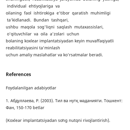
individual ehtiyojlariga va
oilaning faol ishtirokiga e'tibor qaratish muhimligi
ta'kidlanadi. Bundan tashqari,
ushbu maqola sog'liqni saqlash mutaxassislari,
o'qituvchilar va oila a'zolari uchun
bolaning koxlear implantatsiyadan keyin muvaffaqiyatli
reabilitatsiyasini ta'minlash
uchun amaliy maslahatlar va ko'rsatmalar beradi.
References
Fоуdаlаnilgаn аdаbiуоtlаr
1. Абдуллаева, Р. (2003). Тил ва нутқ маданияти. Тошкент:
Фан, 150-170 betlar
(Koxlear implantatsiyadan soʻng nutqni rivojlantirish).