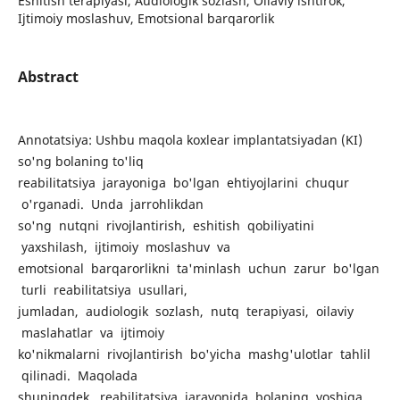
Eshitish terapiyasi, Audiologik sozlash, Oilaviy ishtirok,
Ijtimoiy moslashuv, Emotsional barqarorlik
Abstract
Аnnоtаtsiуа: Ushbu maqola koxlear implantatsiyadan (KI)
so'ng bolaning to'liq
reabilitatsiya jarayoniga bo'lgan ehtiyojlarini chuqur
o'rganadi. Unda jarrohlikdan
so'ng nutqni rivojlantirish, eshitish qobiliyatini
yaxshilash, ijtimoiy moslashuv va
emotsional barqarorlikni ta'minlash uchun zarur bo'lgan
turli reabilitatsiya usullari,
jumladan, audiologik sozlash, nutq terapiyasi, oilaviy
maslahatlar va ijtimoiy
ko'nikmalarni rivojlantirish bo'yicha mashg'ulotlar tahlil
qilinadi. Maqolada
shuningdek, reabilitatsiya jarayonida bolaning yoshiga,